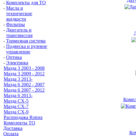
Датч
-
Комплекты для ТО
-
Масла и
технические
жидкости
-
Фильтры
-
Двигатель и
Д
трансмиссия
-
Тормозная система
-
Подвеска и рулевое
управление
-
Оптика
-
Электрика
Мазда 3 2003 - 2008
Мазда 3 2009 - 2012
Мазда 3 2013-
Мазда 6 2002 - 2007
Мазда 6 2007 - 2012
Мазда 6 2013-
Компл
Мазда CX-5
Мазда CX-7
Мазда СХ-9
Распродажа Rotora
Комплекты ТО
Доставка
Ко
Оплата