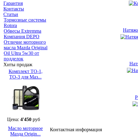
Гарантия
Контакты
Статьи
Тормозные системы
Rotora
Натяжи
Обвесы Extremma
Компания DEPO
Отличие моторного
масла Mazda Original
Oil Ultra 5w30 от
подделок
Нат
Хиты продаж
Комплект ТО-1,
ТО-3 для Маз...
Р
Цена:
4'450
руб
Масло моторное
Контактная информация
Мазда Origin...