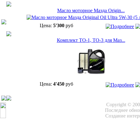
Масло моторное Мазда Origin...
Цена:
5'300
руб
Комплект ТО-1, ТО-3 для Маз...
Цена:
4'450
руб
Copyright © 20
Последнее обнов
Создание интер