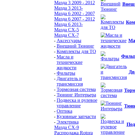
Мазда 3 2009 - 2012
Внеш
Мазда 3 2013-
Мазда 6 2002 - 2007
Мазда 6 2007 - 2012
Ком
Мазда 6 2013-
Мазда CX-5
Мазда CX-7
-
Аксессуары
Ма
-
Внешний Тюнинг
-
Комплекты для ТО
Филь
-
Масла и
технические
жидкости
Дв
-
Фильтры
-
Двигатель и
трансмиссия
-
Тормозная система
Торм
-
Тюнинг Интерьера
-
Подвеска и рулевое
управление
Тюни
-
Оптика
-
Кузовные запчасти
-
Электрика
Под
Мазда СХ-9
Распродажа Rotora