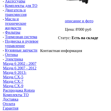
-
Аксессуары
-
Комплекты для ТО
-
Двигатель и
трансмиссия
-
Масла и
описание и фото
технические
жидкости
Цена:
8'000
руб
-
Фильтры
-
Тормозная система
Статус:
Есть на складе
-
Подвеска и рулевое
управление
-
Кузовные запчасти
Контактная информация
-
Оптика
-
Электрика
Мазда 6 2002 - 2007
Мазда 6 2007 - 2012
Мазда 6 2013-
Мазда CX-5
Мазда CX-7
Мазда СХ-9
Распродажа Rotora
Комплекты ТО
Доставка
Оплата
Гарантия