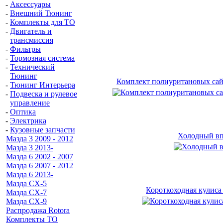
-
Аксессуары
-
Внешний Тюнинг
-
Комплекты для ТО
-
Двигатель и
трансмиссия
-
Фильтры
-
Тормозная система
-
Технический
Тюнинг
Комплект полиуритановых сай
-
Тюнинг Интерьера
-
Подвеска и рулевое
управление
-
Оптика
-
Электрика
-
Кузовные запчасти
Холодный вп
Мазда 3 2009 - 2012
Мазда 3 2013-
Мазда 6 2002 - 2007
Мазда 6 2007 - 2012
Мазда 6 2013-
Мазда CX-5
Короткоходная кулис
Мазда CX-7
Мазда СХ-9
Распродажа Rotora
Комплекты ТО