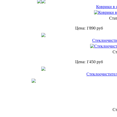
Коврики в 
Ста
Цена:
1'890
руб
Cтеклоочисти
Ст
Цена:
1'450
руб
Стеклоочистител
Ст