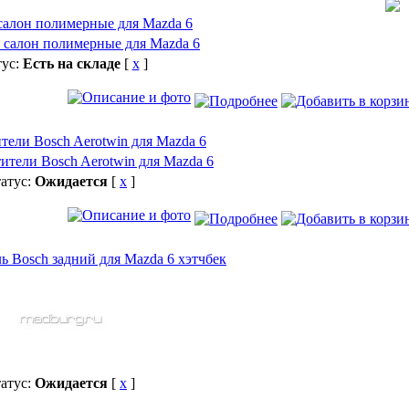
салон полимерные для Mazda 6
тус:
Есть на складе
[
x
]
тели Bosch Aerotwin для Mazda 6
атус:
Ожидается
[
x
]
ь Bosch задний для Mazda 6 хэтчбек
атус:
Ожидается
[
x
]