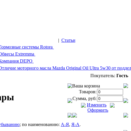
|
Статьи
Тормозные системы Rotora
Обвесы Extremma
Компания DEPO
Отличие моторного масла Mazda Original Oil Ultra 5w30 от подде
Покупатель:
Гость
Ваша корзина
Товаров:
ары
Сумма, руб:
Изменить
Оформить
убыванию
; по наименованию:
А-Я
,
Я-А
.