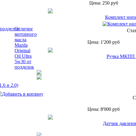
Цена:
250
руб
Комплект нипе
Отличие
Ста
моторного
масла
Цена:
1'200
руб
Mazda
Original
Oil Ultra
Ручка МКПП 6
5w30 от
подделок
С
Цена:
8'000
руб
Датчик давлени