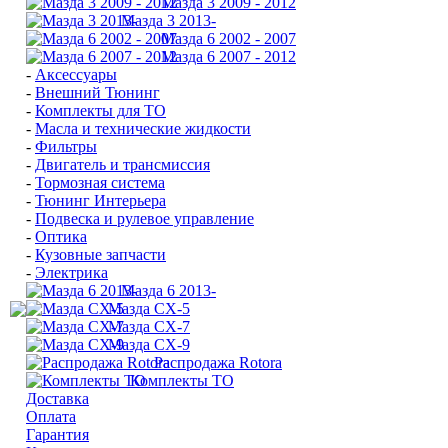
Мазда 3 2009 - 2012
Мазда 3 2013-
Мазда 6 2002 - 2007
Мазда 6 2007 - 2012
-
Аксессуары
-
Внешний Тюнинг
-
Комплекты для ТО
-
Масла и технические жидкости
-
Фильтры
-
Двигатель и трансмиссия
-
Тормозная система
-
Тюнинг Интерьера
-
Подвеска и рулевое управление
-
Оптика
-
Кузовные запчасти
-
Электрика
Мазда 6 2013-
Мазда CX-5
Мазда CX-7
Мазда СХ-9
Распродажа Rotora
Комплекты ТО
Доставка
Оплата
Гарантия