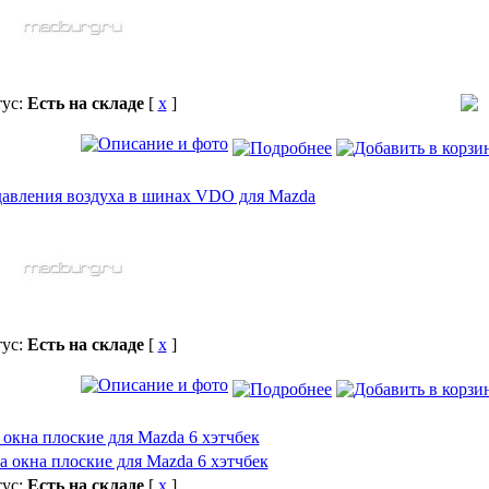
тус:
Есть на складе
[
x
]
давления воздуха в шинах VDO для Mazda
тус:
Есть на складе
[
x
]
окна плоские для Mazda 6 хэтчбек
тус:
Есть на складе
[
x
]