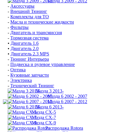
Мазда 3 2009 - 2012
-
Аксессуары
-
Внешний Тюнинг
-
Комплекты для ТО
-
Масла и технические жидкости
-
Фильтры
-
Двигатель и трансмиссия
-
Тормозная система
•
Двигатель 1.6
•
Двигатель 2.0
•
Двигатель 2.3 MPS
-
Тюнинг Интерьера
-
Подвеска и рулевое управление
-
Оптика
-
Кузовные запчасти
-
Электрика
-
Технический Тюнинг
Мазда 3 2013-
Мазда 6 2002 - 2007
Мазда 6 2007 - 2012
Мазда 6 2013-
Мазда CX-5
Мазда CX-7
Мазда СХ-9
Распродажа Rotora