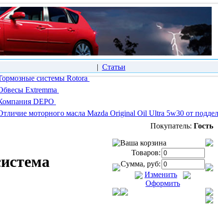
|
Статьи
Тормозные системы Rotora
Обвесы Extremma
Компания DEPO
Отличие моторного масла Mazda Original Oil Ultra 5w30 от подде
Покупатель:
Гость
Ваша корзина
Товаров:
система
Сумма, руб:
Изменить
Оформить