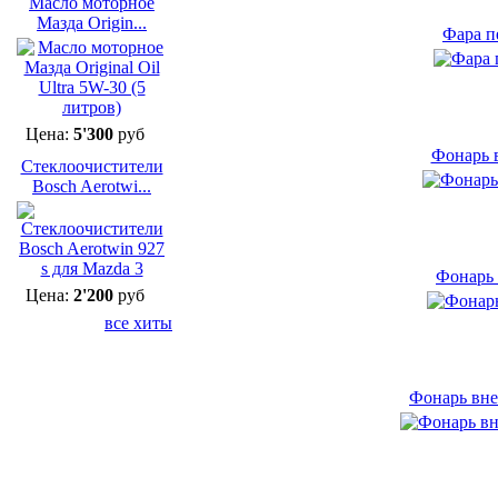
Масло моторное
Мазда Origin...
Фара п
Цена:
5'300
руб
Фонарь 
Cтеклоочистители
Bosch Aerotwi...
Фонарь 
Цена:
2'200
руб
все хиты
Фонарь вне