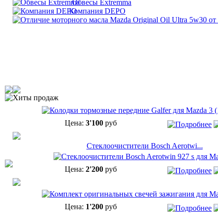
Обвесы Extremma
Компания DEPO
Хиты продаж
Цена:
3'100
руб
Cтеклоочистители Bosch Aerotwi...
Цена:
2'200
руб
Цена:
1'200
руб