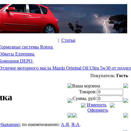
|
Статьи
Тормозные системы Rotora
Обвесы Extremma
Компания DEPO
Отличие моторного масла Mazda Original Oil Ultra 5w30 от подде
Покупатель:
Гость
Ваша корзина
Товаров:
ика
Сумма, руб:
Изменить
Оформить
убыванию
; по наименованию:
А-Я
,
Я-А
.