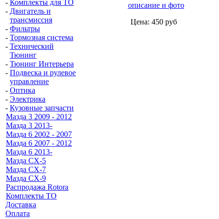
-
Комплекты для ТО
описание и фото
-
Двигатель и
трансмиссия
Цена:
450
руб
-
Фильтры
-
Тормозная система
-
Технический
Тюнинг
-
Тюнинг Интерьера
-
Подвеска и рулевое
управление
-
Оптика
-
Электрика
-
Кузовные запчасти
Мазда 3 2009 - 2012
Мазда 3 2013-
Мазда 6 2002 - 2007
Мазда 6 2007 - 2012
Мазда 6 2013-
Мазда CX-5
Мазда CX-7
Мазда СХ-9
Распродажа Rotora
Комплекты ТО
Доставка
Оплата